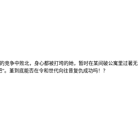
激烈的竞争中败北，身心都被打垮的她，暂时在某间破公寓里过著
吧”。堇到底能否在令和世代向往昔复仇成功吗！？