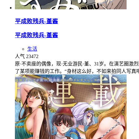
平成败残兵-堇酱
平成败残兵-堇酱
生活
人气 23472
原·不卖座的偶像，现·无业游民·堇、31岁。在演艺圈
了某项能赚钱的工作。“身材这么好，不如来拍同人写真