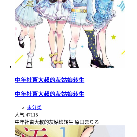
中年社畜大叔的灰姑娘转生
中年社畜大叔的灰姑娘转生
未分类
人气 47115
中年社畜大叔的灰姑娘转生 原田まりる