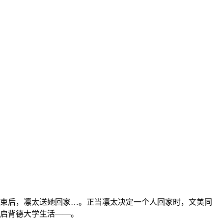
束后，凛太送她回家…。正当凛太决定一个人回家时，文美同
启背德大学生活——。