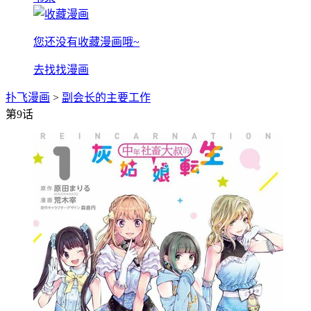
您还没有收藏漫画哦~
去找找漫画
扑飞漫画
>
副会长的主要工作
第9话