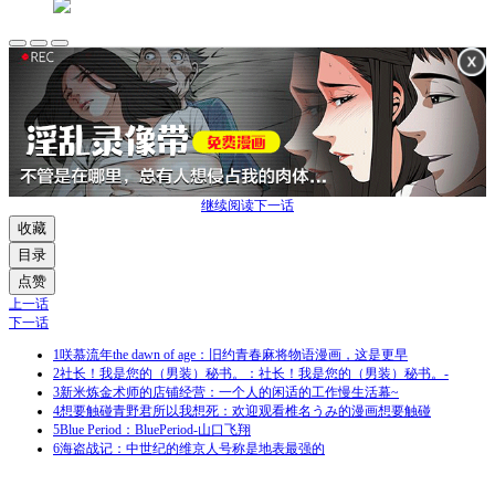
继续阅读下一话
收藏
目录
点赞
上一话
下一话
1
咲慕流年the dawn of age：旧约青春麻将物语漫画，这是更早
2
社长！我是您的（男装）秘书。：社长！我是您的（男装）秘书。-
3
新米炼金术师的店铺经营：一个人的闲适的工作慢生活幕~
4
想要触碰青野君所以我想死：欢迎观看椎名うみ的漫画想要触碰
5
Blue Period：BluePeriod-山口飞翔
6
海盗战记：中世纪的维京人号称是地表最强的