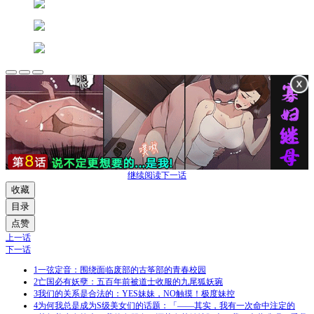
继续阅读下一话
收藏
目录
点赞
上一话
下一话
1
一弦定音：围绕面临废部的古筝部的青春校园
2
亡国必有妖孽：五百年前被道士收服的九尾狐妖琬
3
我们的关系是合法的：YES妹妹，NO触摸！极度妹控
4
为何我总是成为S级美女们的话题：「——其实，我有一次命中注定的