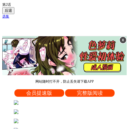
第2话
后退
选集
网站随时打不开，防止丢失请下载APP
会员提速版
完整版阅读