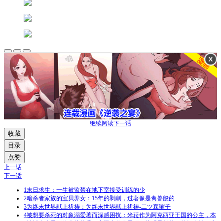
继续阅读下一话
收藏
目录
点赞
上一话
下一话
1
末日求生：一生被监禁在地下室接受训练的少
2
暗杀者家族的宝贝养女：15年的剥削，过著像是禽兽般的
3
为终末世界献上祈祷：为终末世界献上祈祷-二ツ森曜子
4
被想要杀死的对象溺爱著而深感困扰：米菈作为阿克西亚王国的公主，本