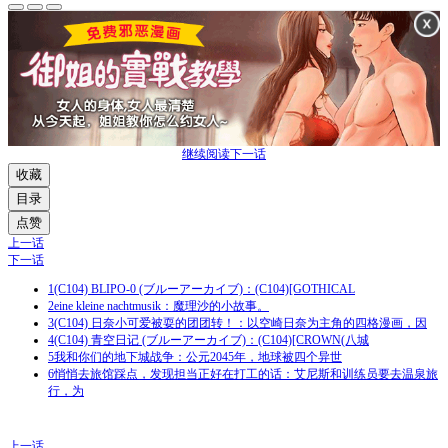
继续阅读下一话
收藏
目录
点赞
上一话
下一话
1
(C104) BLIPO-0 (ブルーアーカイブ)：(C104)[GOTHICAL
2
eine kleine nachtmusik：魔理沙的小故事。
3
(C104) 日奈小可爱被耍的团团转！：以空崎日奈为主角的四格漫画，因
4
(C104) 青空日记 (ブルーアーカイブ)：(C104)[CROWN(八城
5
我和你们的地下城战争：公元2045年，地球被四个异世
6
悄悄去旅馆踩点，发现担当正好在打工的话：艾尼斯和训练员要去温泉旅
行，为
上一话