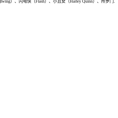
ing）、闪电侠（Flash）、小丑女（Harley Quinn）、所罗门.