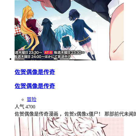
佐贺偶像是传奇
佐贺偶像是传奇
冒险
人气 4700
佐贺偶像是传奇漫画 ，佐贺x偶像x僵尸！ 那部前代未闻