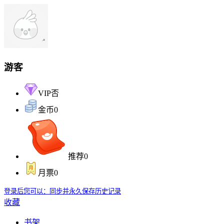
游客
VIP
否
金币
0
推荐
0
月票
0
登录后您可以：同步并永久保存历史记录
收藏
书架