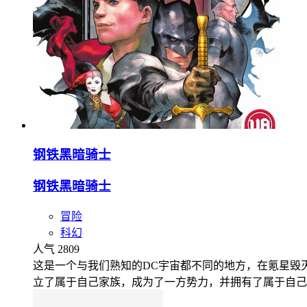
钢铁黑暗骑士
钢铁黑暗骑士
冒险
科幻
人气 2809
这是一个与我们熟知的DC宇宙都不同的地方，在氪星毁
立了属于自己家族，成为了一方势力，并拥有了属于自己