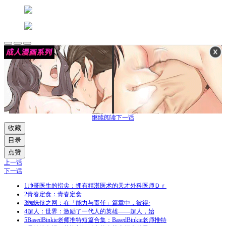
继续阅读下一话
收藏
目录
点赞
上一话
下一话
1
帅哥医生的指尖：拥有精湛医术的天才外科医师Ｄｒ
2
青春定食：青春定食
3
蜘蛛侠之网：在「能力与责任」篇章中，彼得·
4
超人：世界：激励了一代人的英雄——超人，始
5
BasedBinkie老师推特短篇合集：BasedBinkie老师推特