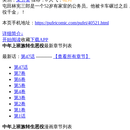
屯田林宪三郎是一个52岁有家室的公务员。他被卡车碾过之后
役千金」！
本页手机地址：
https://pufeicomic.com/pufei/40521.html
详细简介↓
开始阅读
收藏
下载APP
中年上班族转生恶役
最新章节列表
最新话：
第47话
-----------
【查看所有章节】
第47话
第7卷
第6卷
第5卷
第4卷
第3卷
第2卷
第1卷
第1话
中年上班族转生恶役
漫画章节列表