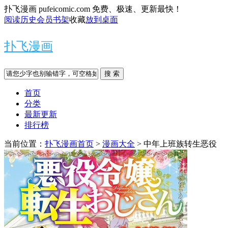
扑飞漫画 pufeicomic.com 免费、极速、更新最快！
阅读历史
会员书架
收藏
放到桌面
扑飞漫画
搜 索
首页
分类
最新更新
排行榜
当前位置：
扑飞漫画首页
>
漫画大全
> 中年上班族转生恶役