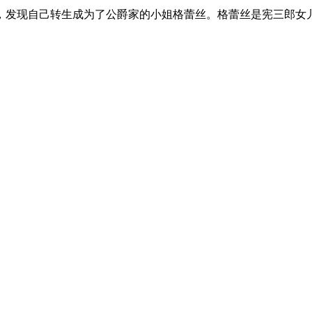
，发现自己转生成为了公爵家的小姐格蕾丝。格蕾丝是宪三郎女儿最