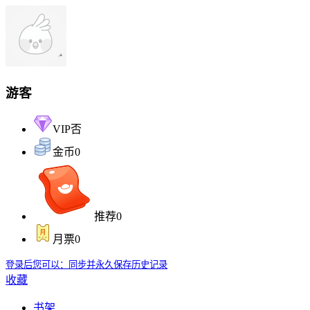
游客
VIP
否
金币
0
推荐
0
月票
0
登录后您可以：同步并永久保存历史记录
收藏
书架