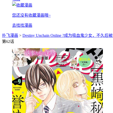
您还没有收藏漫画哦~
去找找漫画
扑飞漫画
>
Destiny Unchain Online ?成为吸血鬼少女，
第62话