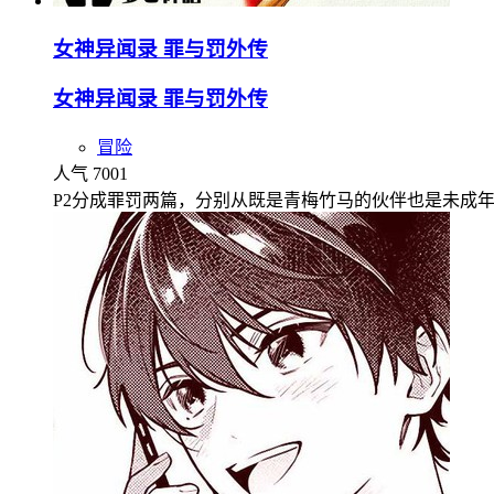
女神异闻录 罪与罚外传
女神异闻录 罪与罚外传
冒险
人气 7001
P2分成罪罚两篇，分别从既是青梅竹马的伙伴也是未成