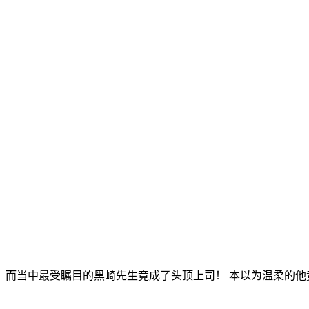
 而当中最受瞩目的黑崎先生竟成了头顶上司！ 本以为温柔的他竟