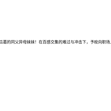
有瓜葛的同父异母妹妹！在百感交集的难过与冲击下，予旼向职场上