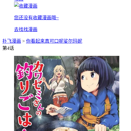
您还没有收藏漫画哦~
去找找漫画
扑飞漫画
>
你看起来真可口呢娑尔玛妮
第4话