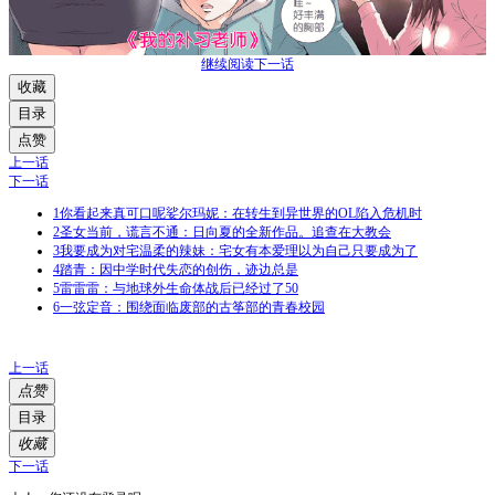
继续阅读下一话
收藏
目录
点赞
上一话
下一话
1
你看起来真可口呢娑尔玛妮：在转生到异世界的OL陷入危机时
2
圣女当前，谎言不通：日向夏的全新作品。追查在大教会
3
我要成为对宅温柔的辣妹：宅女有本爱理以为自己只要成为了
4
踏青：因中学时代失恋的创伤，迹边总是
5
雷雷雷：与地球外生命体战后已经过了50
6
一弦定音：围绕面临废部的古筝部的青春校园
上一话
点赞
目录
收藏
下一话