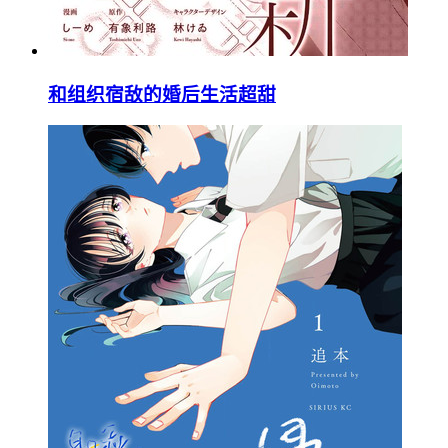
和组织宿敌的婚后生活超甜