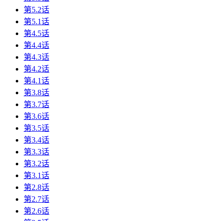
第5.2话
第5.1话
第4.5话
第4.4话
第4.3话
第4.2话
第4.1话
第3.8话
第3.7话
第3.6话
第3.5话
第3.4话
第3.3话
第3.2话
第3.1话
第2.8话
第2.7话
第2.6话