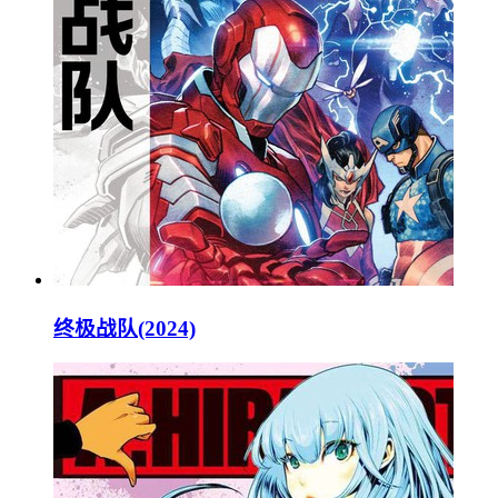
终极战队(2024)