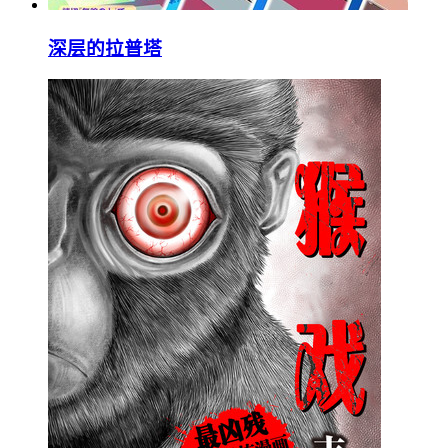
深层的拉普塔