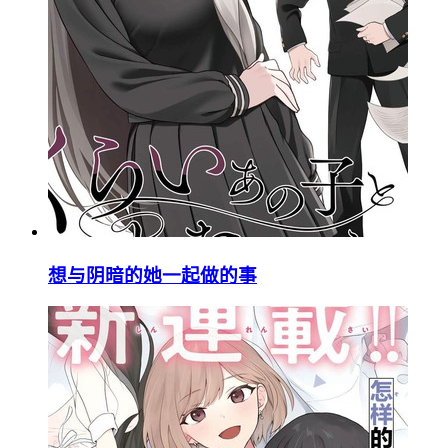
想与阴暗的她一起做的事